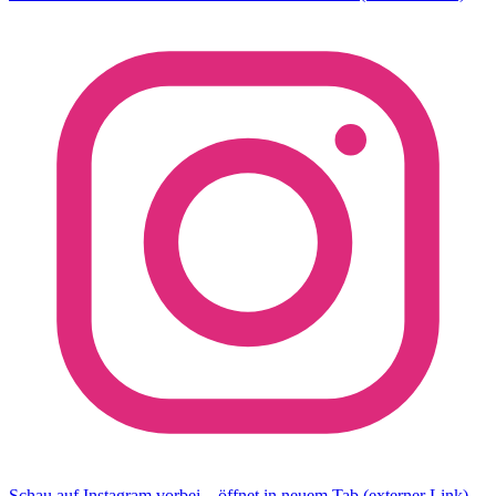
Schau auf Instagram vorbei – öffnet in neuem Tab (externer Link)