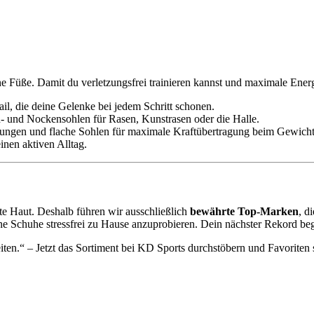
e Füße. Damit du verletzungsfrei trainieren kannst und maximale Ener
l, die deine Gelenke bei jedem Schritt schonen.
n- und Nockensohlen für Rasen, Kunstrasen oder die Halle.
egungen und flache Sohlen für maximale Kraftübertragung beim Gewich
nen aktiven Alltag.
e Haut. Deshalb führen wir ausschließlich
bewährte Top-Marken
, d
ine Schuhe stressfrei zu Hause anzuprobieren. Dein nächster Rekord beg
ten.“ – Jetzt das Sortiment bei KD Sports durchstöbern und Favoriten 