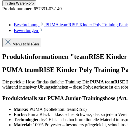
In den Warenkorb
Produktnummer:
657391-03-140
Beschreibung
PUMA teamRISE Kinder Poly Training Pants –
Bewertungen
Menü schließen
Produktinformationen "teamRISE Kinder P
PUMA teamRISE Kinder Poly Training Pant
Die perfekte Hose für das tägliche Training: Die
PUMA teamRISE Pol
während intensiver Übungseinheiten – diese Polyesterhose ist ein robu
Produktdetails zur PUMA Junior-Trainingshose (Art.
Marke:
PUMA (Kollektion: teamRISE)
Farbe:
Puma Black – klassisches Schwarz, das zu jedem Vereins
Technologie:
dryCELL – das hochfunktionelle Material transpo
Material:
100% Polyester – besonders pflegeleicht, schnelltroc