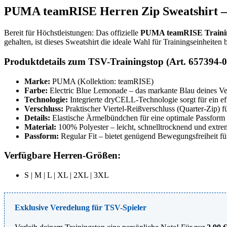
PUMA teamRISE Herren Zip Sweatshirt – 
Bereit für Höchstleistungen: Das offizielle
PUMA teamRISE Traini
gehalten, ist dieses Sweatshirt die ideale Wahl für Trainingseinheit
Produktdetails zum TSV-Trainingstop (Art. 657394-0
Marke:
PUMA (Kollektion: teamRISE)
Farbe:
Electric Blue Lemonade – das markante Blau deines Ve
Technologie:
Integrierte dryCELL-Technologie sorgt für ein e
Verschluss:
Praktischer Viertel-Reißverschluss (Quarter-Zip) fü
Details:
Elastische Ärmelbündchen für eine optimale Passform 
Material:
100% Polyester – leicht, schnelltrocknend und extrem 
Passform:
Regular Fit – bietet genügend Bewegungsfreiheit fü
Verfügbare Herren-Größen:
S | M | L | XL | 2XL | 3XL
Exklusive Veredelung für TSV-Spieler