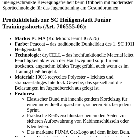
uneingeschränkte Bewegungsfreiheit beim Dribbeln mit modernster
Sporttechnologie für das Jugendtraining am Gesundbrunnen.
Produktdetails zur SC Heiligenstadt Junior
Trainingsshorts (Art. 706555-06):
Marke:
PUMA (Kollektion: teamLIGA26)
Farbe:
Peacoat – das traditionelle Dunkelblau des 1. SC 1911
Heiligenstadt.
Technologie:
dryCELL – das hochfunktionelle Material leitet
Feuchtigkeit aktiv von der Haut weg und sorgt für ein
trockenes, angenehm kühles Tragegefühl, auch wenn es im
Training heiß hergeht.
Material:
100% recyceltes Polyester – leichtes und
strapazierfähiges Interlock-Gewebe, das speziell auf die
Belastungen im Jugendbereich ausgelegt ist.
Features:
Elastischer Bund mit innenliegendem Kordelzug für
einen individuell anpassbaren, sicheren Sitz bei jedem
Sprint.
Praktische Reißverschlusstaschen an den Seiten zur
sicheren Aufbewahrung von Kabinenschlüsseln oder
Kleinteilen.
Das markante PUMA Cat-Logo auf dem linken Bein.