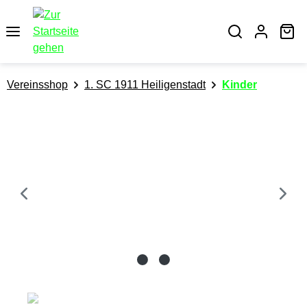
alt springen
Wa
Vereinsshop
1. SC 1911 Heiligenstadt
Kinder
Bildergalerie überspringen