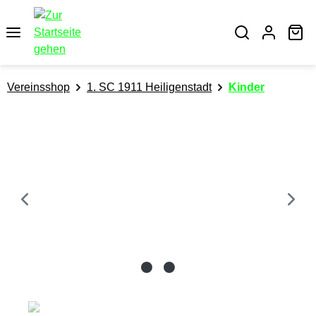
alt springen
Wa
Vereinsshop
1. SC 1911 Heiligenstadt
Kinder
Bildergalerie überspringen