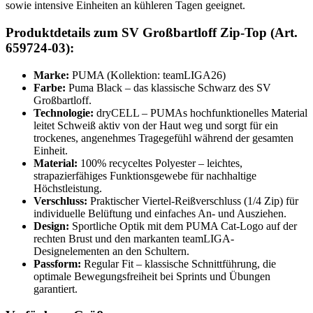
sowie intensive Einheiten an kühleren Tagen geeignet.
Produktdetails zum SV Großbartloff Zip-Top (Art.
659724-03):
Marke:
PUMA (Kollektion: teamLIGA26)
Farbe:
Puma Black – das klassische Schwarz des SV
Großbartloff.
Technologie:
dryCELL – PUMAs hochfunktionelles Material
leitet Schweiß aktiv von der Haut weg und sorgt für ein
trockenes, angenehmes Tragegefühl während der gesamten
Einheit.
Material:
100% recyceltes Polyester – leichtes,
strapazierfähiges Funktionsgewebe für nachhaltige
Höchstleistung.
Verschluss:
Praktischer Viertel-Reißverschluss (1/4 Zip) für
individuelle Belüftung und einfaches An- und Ausziehen.
Design:
Sportliche Optik mit dem PUMA Cat-Logo auf der
rechten Brust und den markanten teamLIGA-
Designelementen an den Schultern.
Passform:
Regular Fit – klassische Schnittführung, die
optimale Bewegungsfreiheit bei Sprints und Übungen
garantiert.