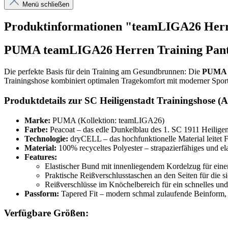
Menü schließen
Produktinformationen "teamLIGA26 Herren
PUMA teamLIGA26 Herren Training Pants 
Die perfekte Basis für dein Training am Gesundbrunnen: Die
PUMA t
Trainingshose kombiniert optimalen Tragekomfort mit moderner Sport
Produktdetails zur SC Heiligenstadt Trainingshose (A
Marke:
PUMA (Kollektion: teamLIGA26)
Farbe:
Peacoat – das edle Dunkelblau des 1. SC 1911 Heiligen
Technologie:
dryCELL – das hochfunktionelle Material leitet F
Material:
100% recyceltes Polyester – strapazierfähiges und el
Features:
Elastischer Bund mit innenliegendem Kordelzug für einen 
Praktische Reißverschlusstaschen an den Seiten für die 
Reißverschlüsse im Knöchelbereich für ein schnelles und
Passform:
Tapered Fit – modern schmal zulaufende Beinform, di
Verfügbare Größen: