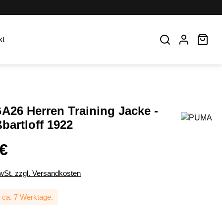
War
kt
A26 Herren Training Jacke -
bartloff 1922
 €
MwSt. zzgl. Versandkosten
: ca. 7 Werktage.
ählen