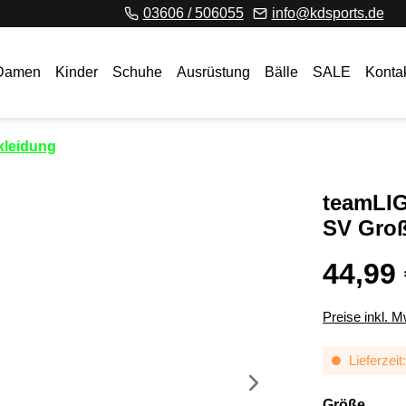
03606 / 506055
info@kdsports.de
Damen
Kinder
Schuhe
Ausrüstung
Bälle
SALE
Konta
kleidung
teamLIG
SV Groß
44,99
Preise inkl. 
Lieferzeit
ausw
Größe