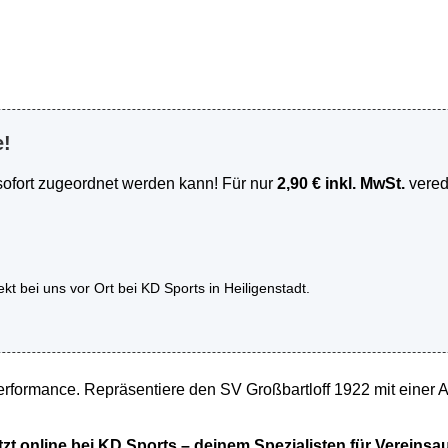
e!
sofort zugeordnet werden kann! Für nur
2,90 € inkl. MwSt.
verede
ekt bei uns vor Ort bei KD Sports in Heiligenstadt.
formance. Repräsentiere den SV Großbartloff 1922 mit einer Aus
tzt online bei KD Sports – deinem Spezialisten für Vereinsa