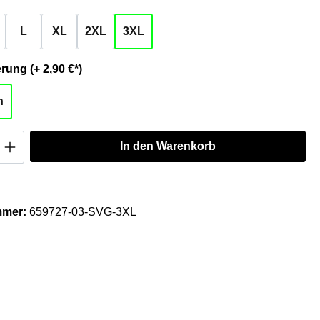
L
XL
2XL
3XL
auswählen
Personalisierung (+ 2,90 €*)
n
Anzahl: Gib den gewünschten Wert ein oder
In den Warenkorb
mmer:
659727-03-SVG-3XL