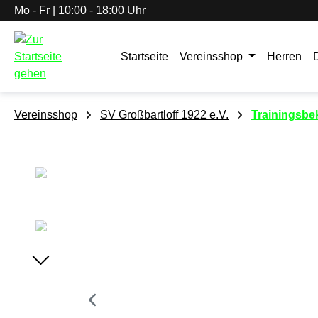
Mo - Fr | 10:00 - 18:00 Uhr
springen
Zur Hauptnavigation springen
Startseite
Vereinsshop
Herren
Vereinsshop
SV Großbartloff 1922 e.V.
Trainingsbe
Bildergalerie überspringen