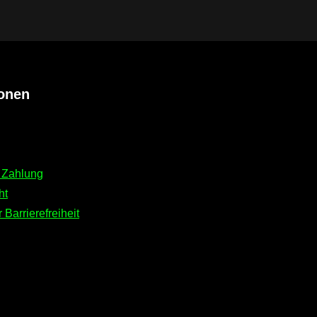
ionen
 Zahlung
ht
 Barrierefreiheit
ink)
er Link)