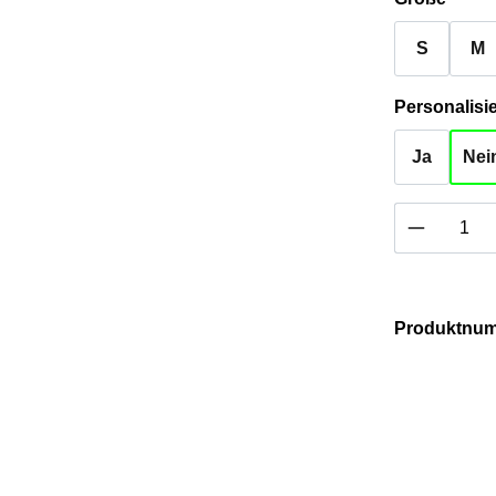
S
M
Ja
Nei
Produkt 
Produktnu