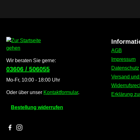
Informat
AGB
Impressum
Wir beraten Sie gerne:
Datenschutz
03606 / 506055
Versand und
Mo-Fr, 10:00 - 18:00 Uhr
Widerrufsrec
Oder über unser
Kontaktformular
.
Erklärung zur
Bestellung widerrufen
Besuche uns auf Facebook – öffnet in neuem Tab (externer L
Schau auf Instagram vorbei – öffnet in neuem Tab (extern