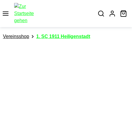
alt springen
Wa
Vereinsshop
1. SC 1911 Heiligenstadt
Bildergalerie überspringen