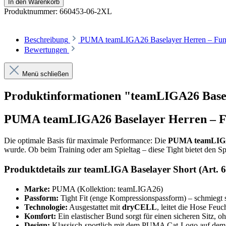
In den Warenkorb
Produktnummer:
660453-06-2XL
Beschreibung
PUMA teamLIGA26 Baselayer Herren – Funkti
Bewertungen
Menü schließen
Produktinformationen "teamLIGA26 Basel
PUMA teamLIGA26 Baselayer Herren – Fun
Die optimale Basis für maximale Performance: Die
PUMA teamLIGA 
wurde. Ob beim Training oder am Spieltag – diese Tight bietet den Spi
Produktdetails zur teamLIGA Baselayer Short (Art. 
Marke:
PUMA (Kollektion: teamLIGA26)
Passform:
Tight Fit (enge Kompressionspassform) – schmiegt s
Technologie:
Ausgestattet mit
dryCELL
, leitet die Hose Feuc
Komfort:
Ein elastischer Bund sorgt für einen sicheren Sitz, 
Design:
Klassisch-sportlich mit dem PUMA Cat-Logo auf dem 