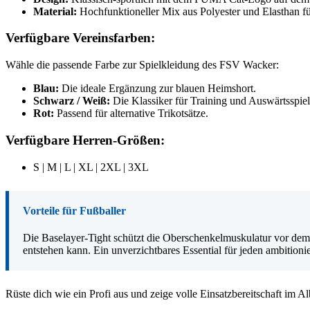
Material:
Hochfunktioneller Mix aus Polyester und Elasthan fü
Verfügbare Vereinsfarben:
Wähle die passende Farbe zur Spielkleidung des FSV Wacker:
Blau:
Die ideale Ergänzung zur blauen Heimshort.
Schwarz / Weiß:
Die Klassiker für Training und Auswärtsspiel
Rot:
Passend für alternative Trikotsätze.
Verfügbare Herren-Größen:
S | M | L | XL | 2XL | 3XL
Vorteile für Fußballer
Die Baselayer-Tight schützt die Oberschenkelmuskulatur vor dem
entstehen kann. Ein unverzichtbares Essential für jeden ambitionie
Rüste dich wie ein Profi aus und zeige volle Einsatzbereitschaft im