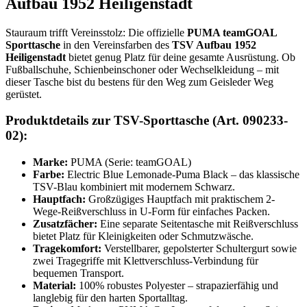
Aufbau 1952 Heiligenstadt
Stauraum trifft Vereinsstolz: Die offizielle
PUMA teamGOAL
Sporttasche
in den Vereinsfarben des
TSV Aufbau 1952
Heiligenstadt
bietet genug Platz für deine gesamte Ausrüstung. Ob
Fußballschuhe, Schienbeinschoner oder Wechselkleidung – mit
dieser Tasche bist du bestens für den Weg zum Geisleder Weg
gerüstet.
Produktdetails zur TSV-Sporttasche (Art. 090233-
02):
Marke:
PUMA (Serie: teamGOAL)
Farbe:
Electric Blue Lemonade-Puma Black – das klassische
TSV-Blau kombiniert mit modernem Schwarz.
Hauptfach:
Großzügiges Hauptfach mit praktischem 2-
Wege-Reißverschluss in U-Form für einfaches Packen.
Zusatzfächer:
Eine separate Seitentasche mit Reißverschluss
bietet Platz für Kleinigkeiten oder Schmutzwäsche.
Tragekomfort:
Verstellbarer, gepolsterter Schultergurt sowie
zwei Tragegriffe mit Klettverschluss-Verbindung für
bequemen Transport.
Material:
100% robustes Polyester – strapazierfähig und
langlebig für den harten Sportalltag.