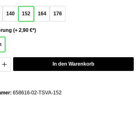
140
152
164
176
auswählen
Personalisierung (+ 2,90 €*)
n
Anzahl: Gib den gewünschten Wert ein oder
In den Warenkorb
mmer:
658616-02-TSVA-152