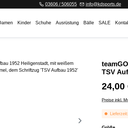
03606 / 506055
info@kdsports.de
Damen
Kinder
Schuhe
Ausrüstung
Bälle
SALE
Konta
teamGOA
TSV Auf
24,00
Preise inkl. 
Lieferzeit
ausw
Größe