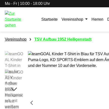
Mo - Fr | 10:00 - 18:00 Uhr
springen
Zur Hauptnavigation springen
Startseite
Vereinsshop
Herren
Vereinsshop
TSV Aufbau 1952 Heiligenstadt
Bildergalerie überspringen