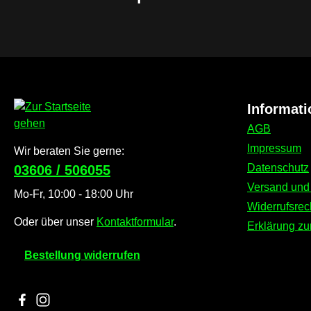
Informat
AGB
Impressum
Wir beraten Sie gerne:
Datenschutz
03606 / 506055
Versand und
Mo-Fr, 10:00 - 18:00 Uhr
Widerrufsrec
Oder über unser
Kontaktformular
.
Erklärung zur
Bestellung widerrufen
Besuche uns auf Facebook – öffnet in neuem Tab (externer L
Schau auf Instagram vorbei – öffnet in neuem Tab (extern