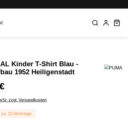
War
kt
L Kinder T-Shirt Blau -
bau 1952 Heiligenstadt
 €
MwSt. zzgl. Versandkosten
: ca. 10 Werktage.
ählen