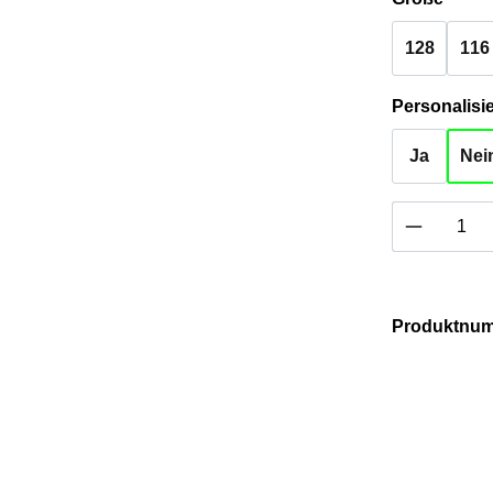
128
116
Ja
Nei
Produkt 
Produktnu