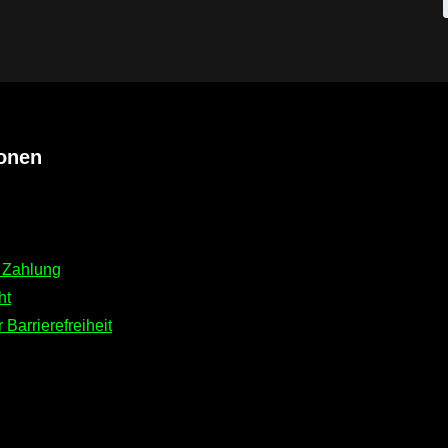
ionen
 Zahlung
ht
 Barrierefreiheit
ink)
er Link)