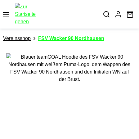
alt springen
Wa
Vereinsshop
FSV Wacker 90 Nordhausen
Bildergalerie überspringen