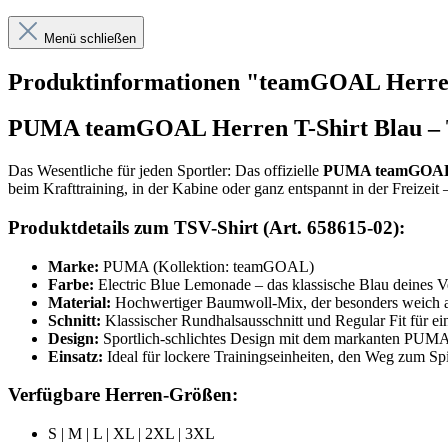
Menü schließen
Produktinformationen "teamGOAL Herren 
PUMA teamGOAL Herren T-Shirt Blau – T
Das Wesentliche für jeden Sportler: Das offizielle
PUMA teamGOAL 
beim Krafttraining, in der Kabine oder ganz entspannt in der Freizeit
Produktdetails zum TSV-Shirt (Art. 658615-02):
Marke:
PUMA (Kollektion: teamGOAL)
Farbe:
Electric Blue Lemonade – das klassische Blau deines V
Material:
Hochwertiger Baumwoll-Mix, der besonders weich auf
Schnitt:
Klassischer Rundhalsausschnitt und Regular Fit für ei
Design:
Sportlich-schlichtes Design mit dem markanten PUMA 
Einsatz:
Ideal für lockere Trainingseinheiten, den Weg zum Sp
Verfügbare Herren-Größen:
S | M | L | XL | 2XL | 3XL