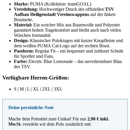
Marke:
PUMA (Kollektion: teamGOAL)
Veredelung:
Hochwertiger Druck des offiziellen
TSV
Aufbau Heiligenstadt Vereinswappens
auf der linken
Brustseite.
Material:
Ein weicher Mix aus Baumwolle und Polyester
garantiert hohen Tragekomfort und bleibt auch nach vielen
Wäschen formstabil.
Design:
Klassischer Polokragen mit kurzer Knopfleiste und
dem weißen PUMA Cat-Logo auf der rechten Brust.
Passform:
Regular Fit – ein bequemer und zeitloser Schnitt
für Sportler und Fans.
Farbe:
Electric Blue Lemonade – das unverkennbare Blau
des TSV.
Verfügbare Herren-Größen:
S | M | L | XL | 2XL | 3XL
Deine persönliche Note
Mache dein Poloshirt zum Unikat! Für nur
2,90 € inkl.
MwSt.
veredeln wir dein Polo zusätzlich mit: